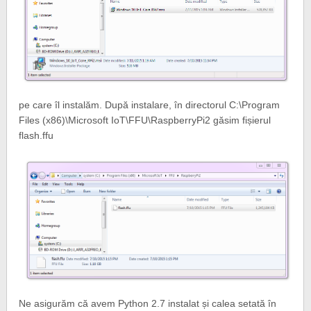
pe care îl instalăm. După instalare, în directorul C:\Program
Files (x86)\Microsoft IoT\FFU\RaspberryPi2 găsim fișierul
flash.ffu
Ne asigurăm că avem Python 2.7 instalat și calea setată în