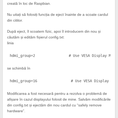
creată în loc de Raspbian.
Nu uitați să folosiți funcția de eject înainte de a scoate cardul
din cititor.
După eject, îl scoatem fizic, apoi îl introducem din nou și
căutăm și edităm fișierul config.txt:
linia
hdmi_group=2                # Use VESA Display Mode
se schimbă în
hdmi_group=16                # Use VESA Display Mod
Modificarea a fost necesară pentru a rezolva o problemă de
afișare în cazul displayului folosit de mine. Salvăm modificările
din config.txt și ejectăm din nou cardul cu “safely remove
hardware”.