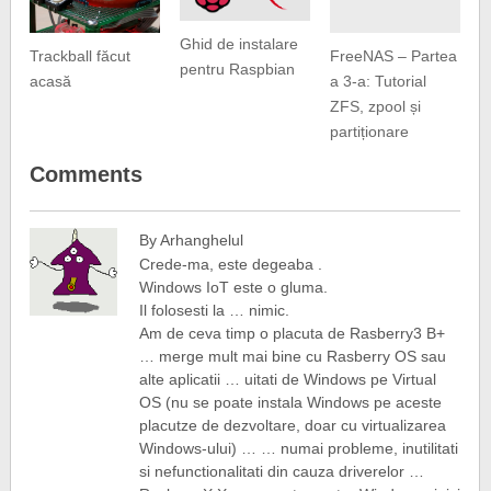
Ghid de instalare
Trackball făcut
FreeNAS – Partea
pentru Raspbian
acasă
a 3-a: Tutorial
ZFS, zpool și
partiționare
Comments
By Arhanghelul
Crede-ma, este degeaba .
Windows IoT este o gluma.
Il folosesti la … nimic.
Am de ceva timp o placuta de Rasberry3 B+
… merge mult mai bine cu Rasberry OS sau
alte aplicatii … uitati de Windows pe Virtual
OS (nu se poate instala Windows pe aceste
placutze de dezvoltare, doar cu virtualizarea
Windows-ului) … … numai probleme, inutilitati
si nefunctionalitati din cauza driverelor …