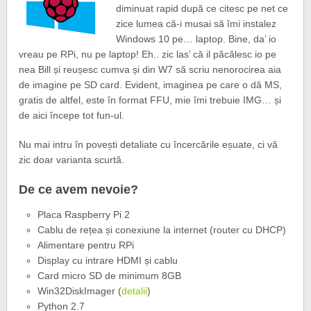
diminuat rapid după ce citesc pe net ce
zice lumea că-i musai să îmi instalez
Windows 10 pe… laptop. Bine, da’ io
vreau pe RPi, nu pe laptop! Eh.. zic las’ că il păcălesc io pe
nea Bill și reușesc cumva și din W7 să scriu nenorocirea aia
de imagine pe SD card. Evident, imaginea pe care o dă MS,
gratis de altfel, este în format FFU, mie îmi trebuie IMG… și
de aici începe tot fun-ul.
Nu mai intru în povești detaliate cu încercările eșuate, ci vă
zic doar varianta scurtă.
De ce avem nevoie?
Placa Raspberry Pi 2
Cablu de rețea și conexiune la internet (router cu DHCP)
Alimentare pentru RPi
Display cu intrare HDMI și cablu
Card micro SD de minimum 8GB
Win32DiskImager (
detalii
)
Python 2.7