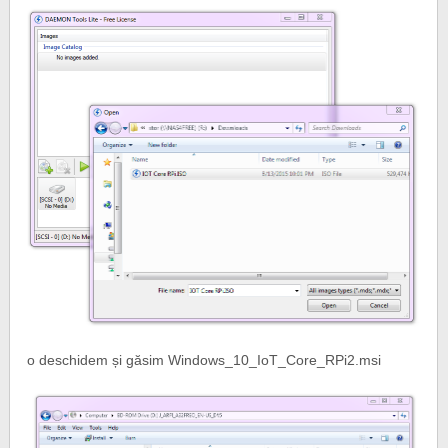
o deschidem și găsim Windows_10_IoT_Core_RPi2.msi