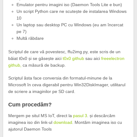
Emulator pentru imagini iso (Daemon Tools Lite e bun)
Un script Python care ne scutește de instalarea Windows
10
Un laptop sau desktop PC cu Windows (eu am încercat
pe 7)
Multă răbdare
Scriptul de care vă povestesc, ffu2img.py, este scris de un
băiat t0x0 și se găsește aici
t0x0 github
sau aici
freeelectron
github,
ca măsură de backup.
Scriptul ăsta face conversia din formatul-minune de la
Microsoft în ceva digerabil pentru Win32DiskImager, utilitarul
de scriere a imaginilor pe SD card.
Cum procedăm?
Mergem pe situl MS IoT, direct la
pasul 3
. și descărcăm
imaginea iso din link-ul
download
. Montăm imaginea iso cu
ajutorul Daemon Tools