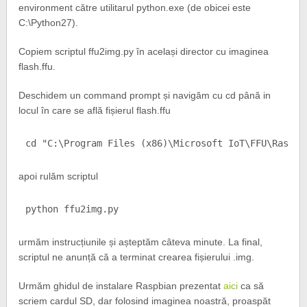
environment către utilitarul python.exe (de obicei este
C:\Python27).
Copiem scriptul ffu2img.py în același director cu imaginea
flash.ffu.
Deschidem un command prompt și navigăm cu cd până in
locul în care se află fișierul flash.ffu
cd "C:\Program Files (x86)\Microsoft IoT\FFU\Raspbe
apoi rulăm scriptul
python ffu2img.py
urmăm instrucțiunile și așteptăm câteva minute. La final,
scriptul ne anunță că a terminat crearea fișierului .img.
Urmăm ghidul de instalare Raspbian prezentat
aici
ca să
scriem cardul SD, dar folosind imaginea noastră, proaspăt